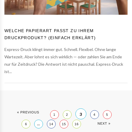
WELCHE PAPIERART PASST ZU IHREM
DRUCKPRODUKT? (EINFACH ERKLÄRT)
Express-Druck klingt immer gut. Schnell. Flexibel. Ohne lange
Wartezeit. Aber lohnt es sich wirklich — oder zahlen Sie am Ende
nur für Zeitdruck? Die Antwort ist nicht pauschal. Express-Druck
ist...
« PREVIOUS
3
1
2
4
5
…
NEXT »
6
14
15
16