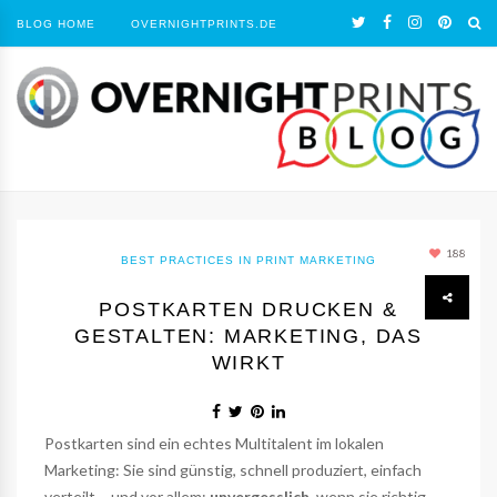
BLOG HOME
OVERNIGHTPRINTS.DE
188
BEST PRACTICES IN PRINT MARKETING
POSTKARTEN DRUCKEN &
GESTALTEN: MARKETING, DAS
WIRKT
Postkarten sind ein echtes Multitalent im lokalen
Marketing: Sie sind günstig, schnell produziert, einfach
verteilt – und vor allem:
unvergesslich
, wenn sie richtig