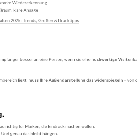
 – starke Wiedererkennung
ißraum, klare Ansage
talten 2025: Trends, Größen & Drucktipps
Empfänger besser an eine Person, wenn sie eine
hochwertige Visitenk
mbereich liegt,
muss Ihre Außendarstellung das widerspiegeln
– von 
g.
nau richtig für Marken, die Eindruck machen wollen.
l. Und genau das bleibt hängen.