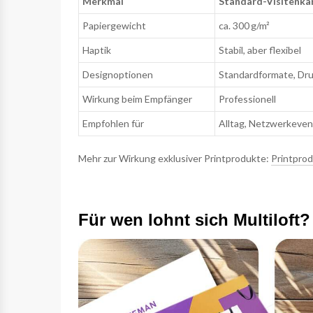
Merkmal
Standard-Visitenka
Papiergewicht
ca. 300 g/m²
Haptik
Stabil, aber flexibel
Designoptionen
Standardformate, Dr
Wirkung beim Empfänger
Professionell
Empfohlen für
Alltag, Netzwerkeven
Mehr zur Wirkung exklusiver Printprodukte:
Printprod
Für wen lohnt sich Multiloft?