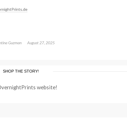
ernightPrints.de
ntina Guzman
August 27, 2025
SHOP THE STORY!
OvernightPrints website!