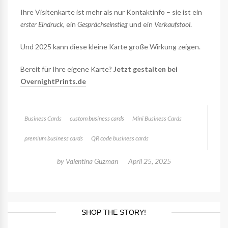
Ihre Visitenkarte ist mehr als nur Kontaktinfo – sie ist ein
erster Eindruck,
ein
Gesprächseinstieg
und ein
Verkaufstool
.
Und 2025 kann diese kleine Karte große Wirkung zeigen.
Bereit für Ihre eigene Karte?
Jetzt gestalten bei
OvernightPrints.de
Business Cards
custom business cards
Mini Business Cards
premium business cards
QR code business cards
by
Valentina Guzman
April 25, 2025
SHOP THE STORY!