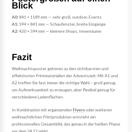
Blick
A0:
841 × 1189 mm — sehr groß, outdoor, Events
A1:
594 × 841 mm — Schaufenster, breite Eingänge
A2:
420 × 594 mm — kleinere Shops, Innenräume
Fazit
Weihnachtsposter gehören zu den sichtbarsten und
effektivsten Printmaterialien der Adventszeit. Mit A1 und
A2 treffen Sie fast immer die richtige Wahl – groß genug,
um Aufmerksamkeit zu erzeugen, aber flexibel genug für
verschiedene Ladenflächen.
In Kombination mit ergänzenden
Flyern
oder weiteren
weihnachtlichen Printprodukten entsteht ein
professionelles Gesamtbild, das genau in der heißen Phase
vor dem 24.12 wirkt.