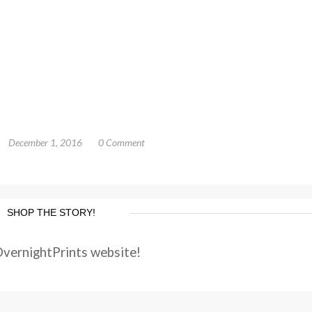
December 1, 2016
0 Comment
SHOP THE STORY!
OvernightPrints website!