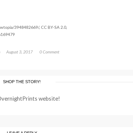
ewtopia/3948482669/, CC BY-SA 2.0,
16169479
n
August 3, 2017
0 Comment
SHOP THE STORY!
OvernightPrints website!
LEAVE A REPLY