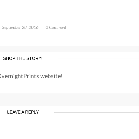
September 28, 2016
0 Comment
SHOP THE STORY!
OvernightPrints website!
LEAVE A REPLY