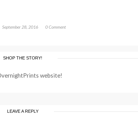
September 28, 2016
0 Comment
SHOP THE STORY!
OvernightPrints website!
LEAVE A REPLY