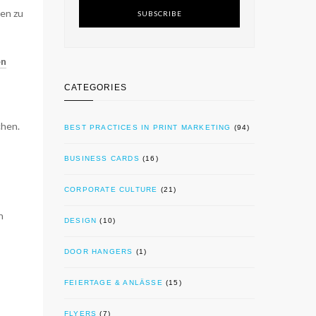
en zu
SUBSCRIBE
en
CATEGORIES
chen.
BEST PRACTICES IN PRINT MARKETING
(94)
BUSINESS CARDS
(16)
CORPORATE CULTURE
(21)
n
DESIGN
(10)
DOOR HANGERS
(1)
FEIERTAGE & ANLÄSSE
(15)
FLYERS
(7)