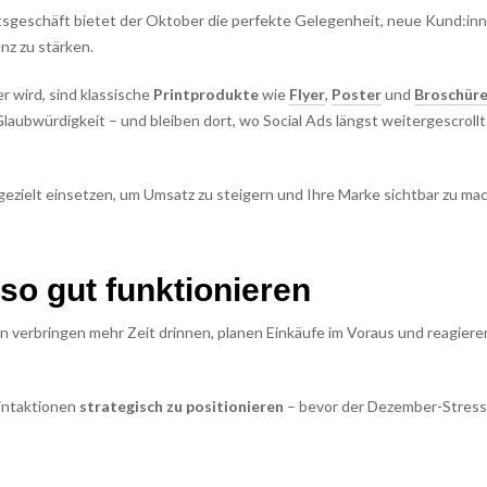
sgeschäft bietet der Oktober die perfekte Gelegenheit, neue Kund:inn
nz zu stärken.
r wird, sind klassische
Printprodukte
wie
Flyer
,
Poster
und
Broschür
Glaubwürdigkeit – und bleiben dort, wo Social Ads längst weitergescrollt
gezielt einsetzen, um Umsatz zu steigern und Ihre Marke sichtbar zu ma
o gut funktionieren
 verbringen mehr Zeit drinnen, planen Einkäufe im Voraus und reagiere
rintaktionen
strategisch zu positionieren
– bevor der Dezember-Stress