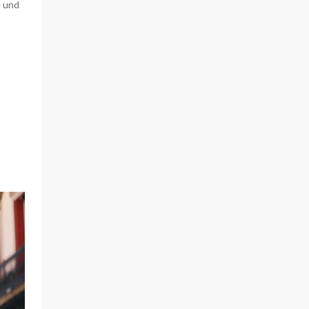
e und