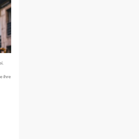
i.
e ihre