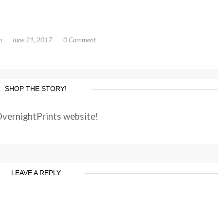
n
June 21, 2017
0 Comment
SHOP THE STORY!
OvernightPrints website!
LEAVE A REPLY