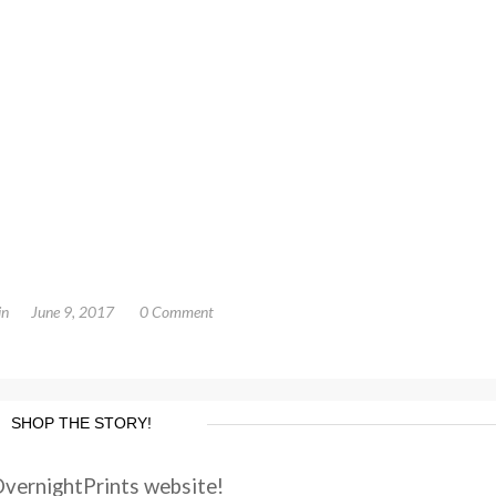
in
June 9, 2017
0 Comment
SHOP THE STORY!
OvernightPrints website!