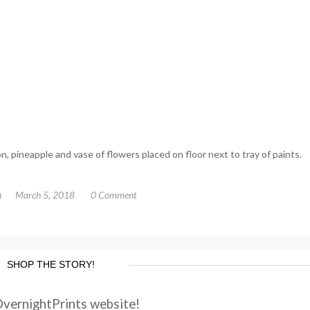
, pineapple and vase of flowers placed on floor next to tray of paints.
n
March 5, 2018
0 Comment
SHOP THE STORY!
OvernightPrints website!