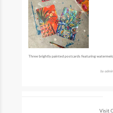
Three brightly painted postcards featuring watermelon
by
admi
Visit 