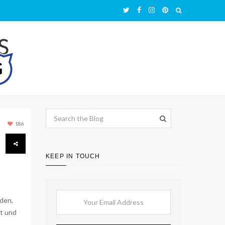
186
6
KEEP IN TOUCH
iden,
et und