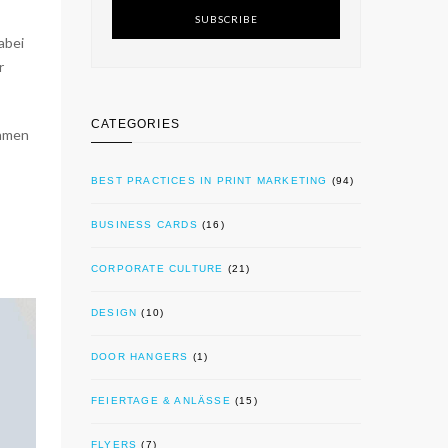
SUBSCRIBE
abei
r
CATEGORIES
ehmen
BEST PRACTICES IN PRINT MARKETING
(94)
BUSINESS CARDS
(16)
CORPORATE CULTURE
(21)
DESIGN
(10)
DOOR HANGERS
(1)
FEIERTAGE & ANLÄSSE
(15)
FLYERS
(7)