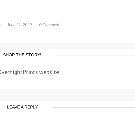
n
June 21, 2017
0 Comment
SHOP THE STORY!
OvernightPrints website!
LEAVE A REPLY