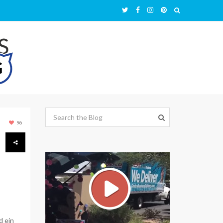
96
d ein