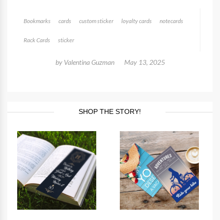
Bookmarks
cards
custom sticker
loyalty cards
notecards
Rack Cards
sticker
by
Valentina Guzman
May 13, 2025
SHOP THE STORY!