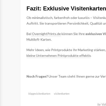
Fazit: Exklusive Visitenkarten
Ob minimalistisch, farbenfroh oder luxuriös – Visiten
Auftritt. Sie transportieren Persönlichkeit, Qualität un
Bei
OvernightPrints.de
können Sie Ihre
exklusiven V
Multiloft-Karten.
Mehr Ideen, wie Printprodukte Ihr Marketing stärken,
kleine Unternehmen Printprodukte effektiv
.
Noch Fragen?
Unser Team steht Ihnen gerne zur Ve
klappvisitenkarten
visitenkarten
by
Va