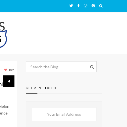
189
N
KEEP IN TOUCH
pielen
ance,