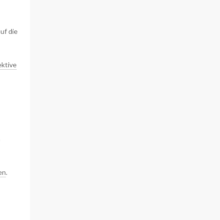
uf die
ektive
h
en
.