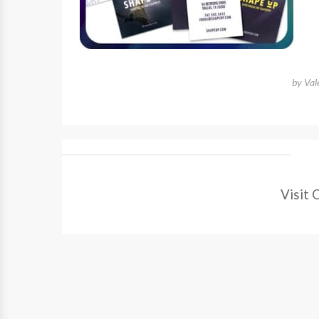
by
Val
Visit 