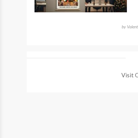
by
Valen
Visit 