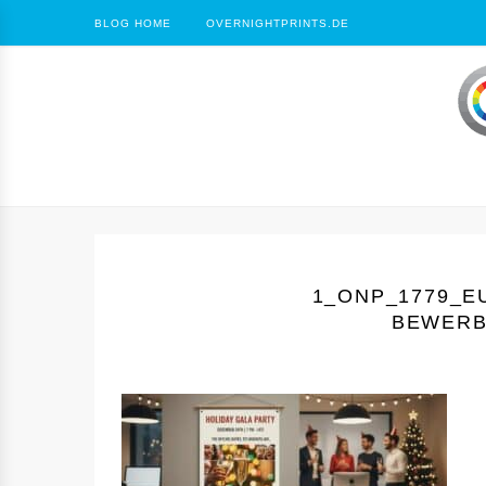
BLOG HOME
OVERNIGHTPRINTS.DE
1_ONP_1779_E
BEWERB