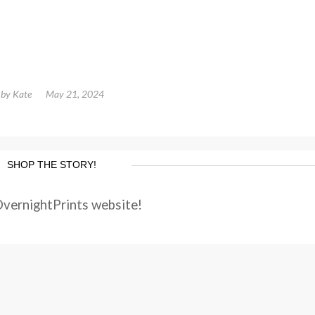
by
Kate
May 21, 2024
SHOP THE STORY!
OvernightPrints website!