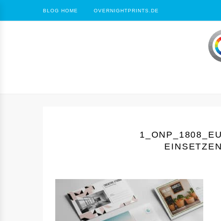
BLOG HOME
OVERNIGHTPRINTS.DE
1_ONP_1808_E
EINSETZE