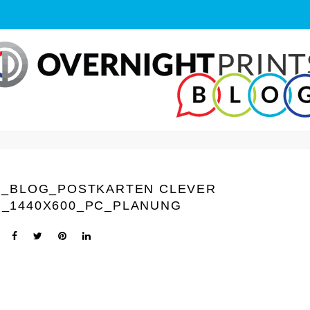
U_BLOG_POSTKARTEN CLEVER
N_1440Х600_PC_PLANUNG