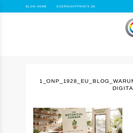
BLOG HOME
OVERNIGHTPRINTS.DE
1_ONP_1928_EU_BLOG_WARU
DIGIT