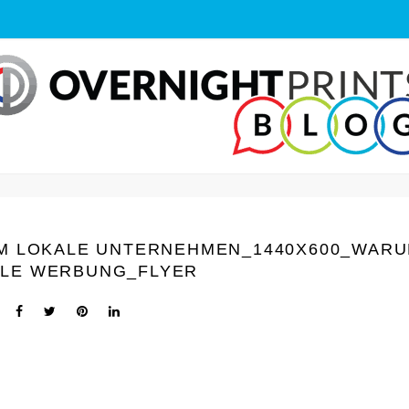
M LOKALE UNTERNEHMEN_1440Х600_WAR
ALE WERBUNG_FLYER