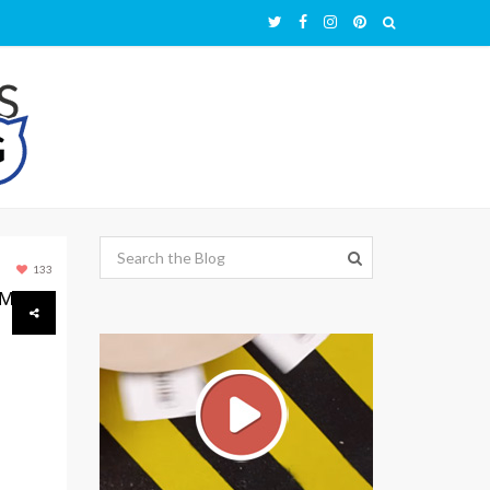
133
UM