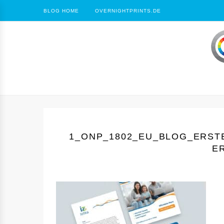
BLOG HOME
OVERNIGHTPRINTS.DE
1_ONP_1802_EU_BLOG_ERST
E