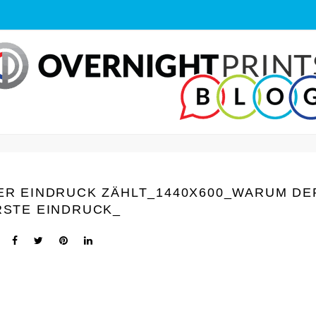
ER EINDRUCK ZÄHLT_1440Х600_WARUM DE
RSTE EINDRUCK_