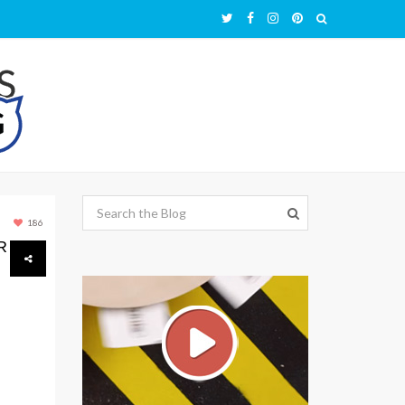
186
R