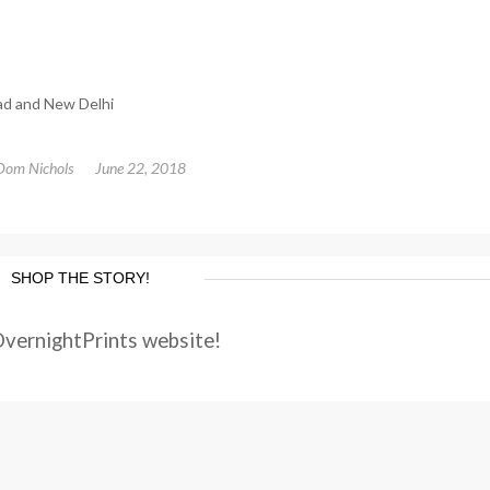
ad and New Delhi
Dom Nichols
June 22, 2018
SHOP THE STORY!
OvernightPrints website!