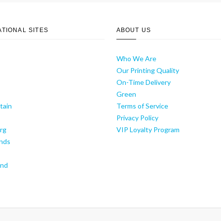
ATIONAL SITES
ABOUT US
Who We Are
Our Printing Quality
On-Time Delivery
y
Green
tain
Terms of Service
Privacy Policy
rg
VIP Loyalty Program
nds
and