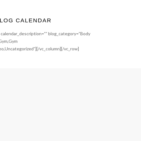
LOG CALENDAR
 calendar_description=”” blog_category=”Body
d,Gym,Gym
o,Uncategorized”][/vc_column][/vc_row]