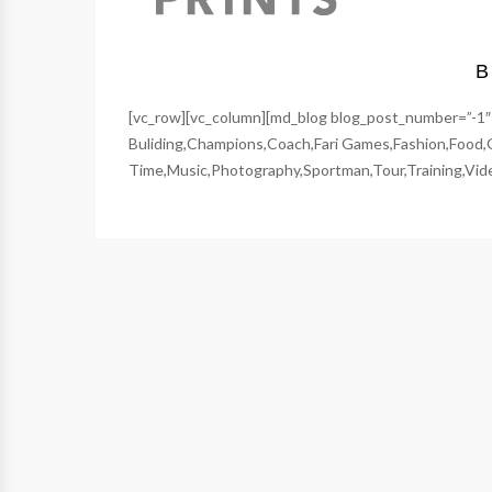
B
[vc_row][vc_column][md_blog blog_post_number=”-1″
Buliding,Champions,Coach,Fari Games,Fashion,Foo
Time,Music,Photography,Sportman,Tour,Training,Vide