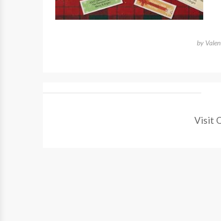
by
Vale
Visit 