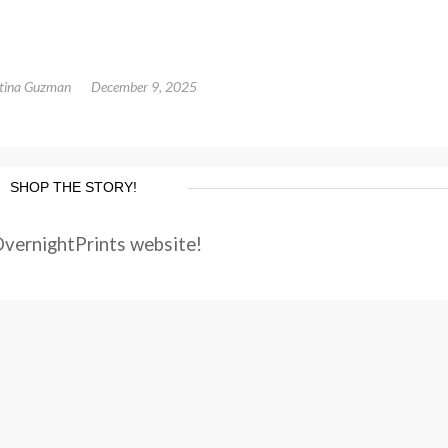
ntina Guzman
December 9, 2025
SHOP THE STORY!
OvernightPrints website!