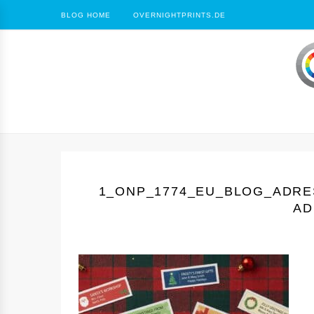
BLOG HOME
OVERNIGHTPRINTS.DE
1_ONP_1774_EU_BLOG_ADR
AD