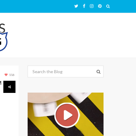
116
M