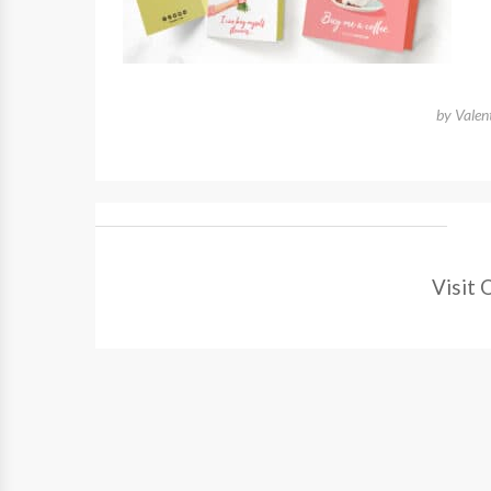
by
Valen
Visit 