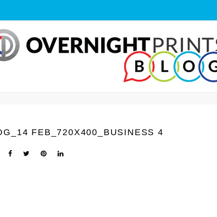
G_14 FEB_720X400_BUSINESS 4