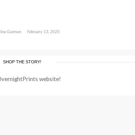
tina Guzman
February 13, 2025
SHOP THE STORY!
OvernightPrints website!