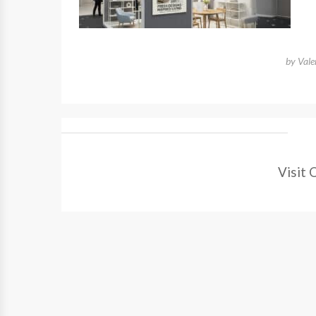
by
Vale
Visit 