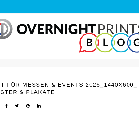
T FÜR MESSEN & EVENTS 2026_1440Х600_
STER & PLAKATE