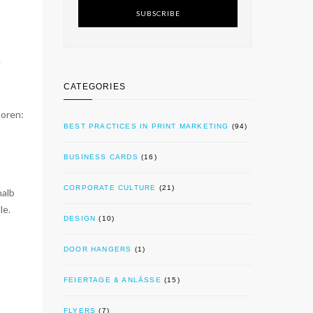
SUBSCRIBE
.
CATEGORIES
toren:
BEST PRACTICES IN PRINT MARKETING
(94)
BUSINESS CARDS
(16)
CORPORATE CULTURE
(21)
halb
le.
DESIGN
(10)
DOOR HANGERS
(1)
FEIERTAGE & ANLÄSSE
(15)
FLYERS
(7)