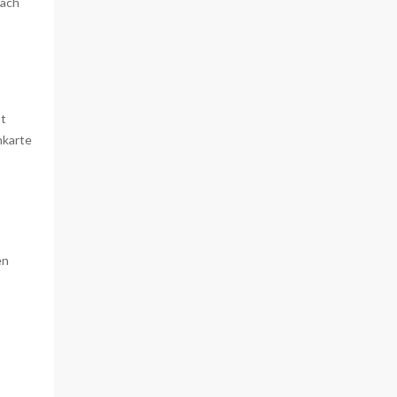
nach
st
nkarte
en